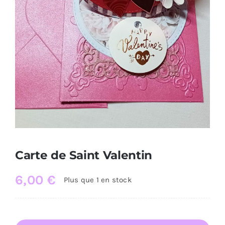
Carte de Saint Valentin
6,00
€
Plus que 1 en stock
quantité