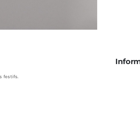
Infor
 festifs.