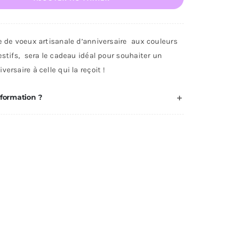
te
nniversaire
e de voeux artisanale d’anniversaire aux couleurs
estifs, sera le cadeau idéal pour souhaiter un
versaire à celle qui la reçoit !
nformation ?