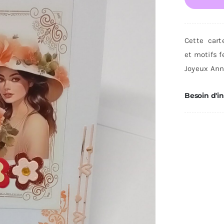
Car
d'a
Cette cart
et motifs f
Joyeux Anni
Besoin d'i