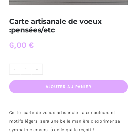
Carte artisanale de voeux
:pensées/etc
6,00
€
quantité
de
AJOUTER AU PANIER
Carte
artisanale
de
Cette carte de voeux artisanale aux couleurs et
voeux
motifs légers sera une belle manière d’exprimer sa
:pensées/etc
sympathie envers à celle qui la reçoit !