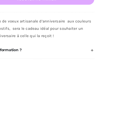
te
nniversaire
e de voeux artisanale d’anniversaire aux couleurs
estifs, sera le cadeau idéal pour souhaiter un
versaire à celle qui la reçoit !
nformation ?