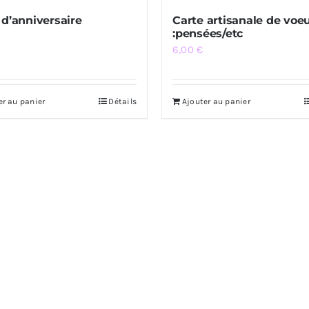
 d’anniversaire
Carte artisanale de voe
:pensées/etc
6,00
€
er au panier
Détails
Ajouter au panier