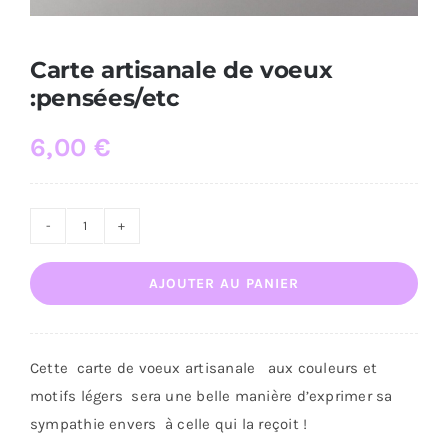
Carte artisanale de voeux
:pensées/etc
6,00
€
quantité
de
AJOUTER AU PANIER
Carte
artisanale
de
Cette carte de voeux artisanale aux couleurs et
voeux
motifs légers sera une belle manière d’exprimer sa
:pensées/etc
sympathie envers à celle qui la reçoit !