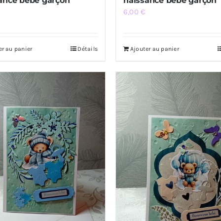
ance bébé garçon
naissance bébé garçon
6,00
€
er au panier
Détails
Ajouter au panier