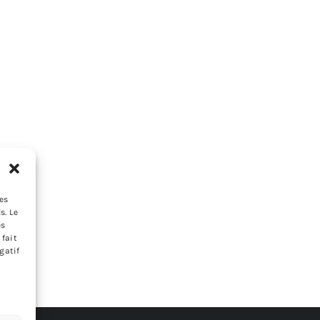
les
s. Le
es
 fait
gatif