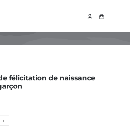
de félicitation de naissance
garçon
€
ntité