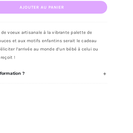
AJOUTER AU PANIER
te
icitation
 de voeux artisanale à la vibrante palette de
ouces et aux motifs enfantins serait le cadeau
ssance
féliciter l’arrivée au monde d’un bébé à celui ou
bé
 reçoit !
çon
nformation ?