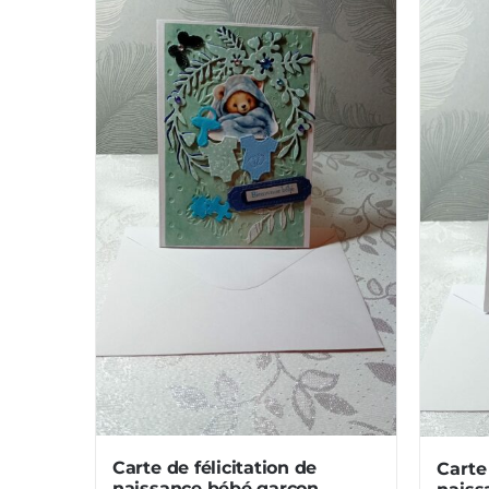
Carte de félicitation de
Carte 
naissance bébé garçon