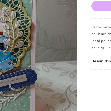
de
Car
de
fél
Cette carte
de
couleurs d
nai
idéal pour 
bé
celle qui la
gar
Besoin d'i