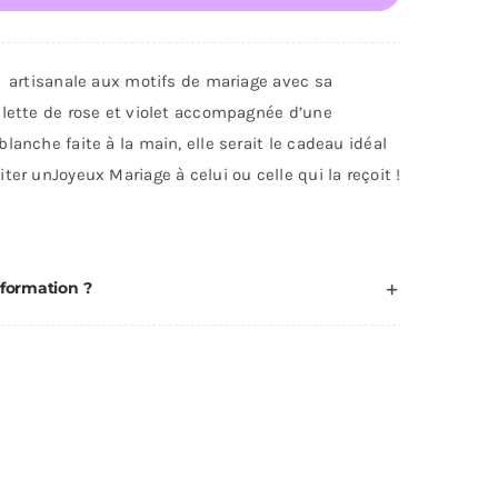
te
icitation
e artisanale aux motifs de mariage avec sa
iage
alette de rose et violet accompagnée d’une
c
lanche faite à la main, elle serait le cadeau idéal
ter unJoyeux Mariage à celui ou celle qui la reçoit !
deau
nformation ?