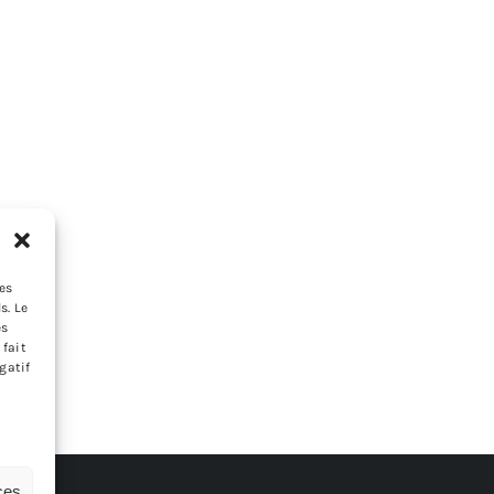
les
s. Le
es
 fait
gatif
ces