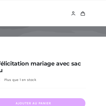
félicitation mariage avec sac
u
€
Plus que 1 en stock
ntité
AJOUTER AU PANIER