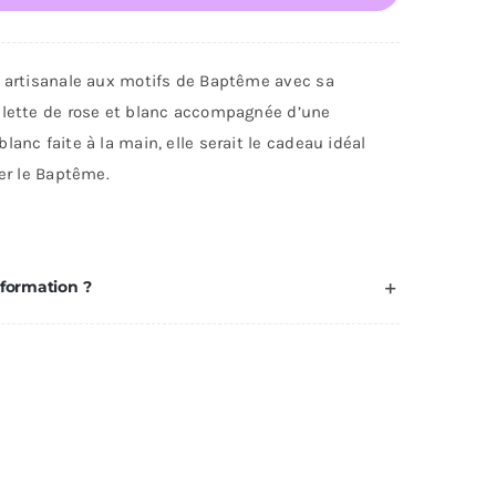
te
icitation
e artisanale aux motifs de Baptême avec sa
ptême
alette de rose et blanc accompagnée d’une
c
lanc faite à la main, elle serait le cadeau idéal
ter le Baptême.
deau
nformation ?