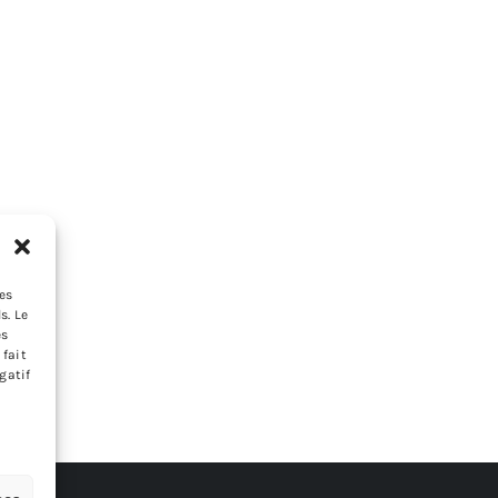
les
s. Le
es
 fait
gatif