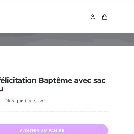
félicitation Baptême avec sac
u
€
Plus que 1 en stock
ntité
AJOUTER AU PANIER