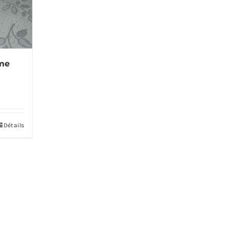
ême
Détails