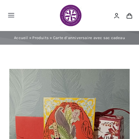
Passer
au
Toggle
contenu
Navigation
Accueil
Accueil
»
Produits
»
Carte d’anniversaire avec sac cadeau
A propos
Nos cartes
Nous contacter