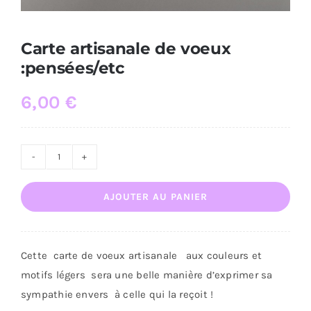
Carte artisanale de voeux
:pensées/etc
6,00
€
quantité
de
AJOUTER AU PANIER
Carte
artisanale
de
Cette carte de voeux artisanale aux couleurs et
voeux
motifs légers sera une belle manière d’exprimer sa
:pensées/etc
sympathie envers à celle qui la reçoit !