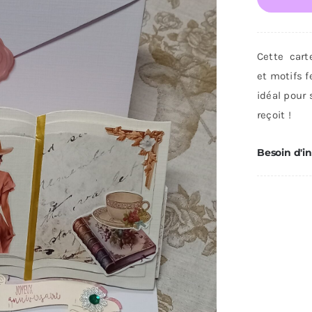
Car
d'a
Cette cart
et motifs f
idéal pour 
reçoit !
Besoin d'i