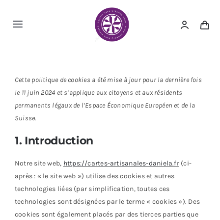
Passer
au
Toggle
contenu
Navigation
Accueil
Cette politique de cookies a été mise à jour pour la dernière fois
A propos
le 11 juin 2024 et s’applique aux citoyens et aux résidents
permanents légaux de l’Espace Économique Européen et de la
Nos cartes
Suisse.
1. Introduction
Nous contacter
Notre site web,
https://cartes-artisanales-daniela.fr
(ci-
après : « le site web ») utilise des cookies et autres
technologies liées (par simplification, toutes ces
technologies sont désignées par le terme « cookies »). Des
cookies sont également placés par des tierces parties que