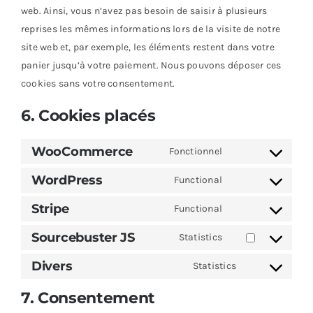
web. Ainsi, vous n’avez pas besoin de saisir à plusieurs
reprises les mêmes informations lors de la visite de notre
site web et, par exemple, les éléments restent dans votre
panier jusqu’à votre paiement. Nous pouvons déposer ces
cookies sans votre consentement.
6. Cookies placés
WooCommerce
Fonctionnel
Consent
to
WordPress
Functional
Consent
service
to
Stripe
Functional
woocommerce
Consent
service
to
Sourcebuster JS
Statistics
wordpress
Consent
service
to
Divers
Statistics
stripe
Consent
service
to
7. Consentement
sourcebuster-
service