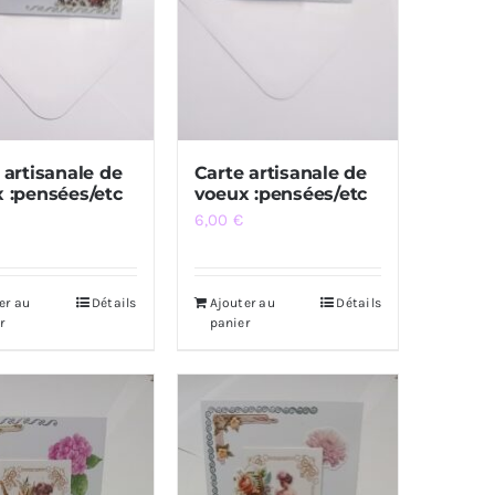
 artisanale de
Carte artisanale de
 :pensées/etc
voeux :pensées/etc
6,00
€
er au
Détails
Ajouter au
Détails
r
panier