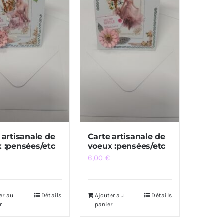
 artisanale de
Carte artisanale de
 :pensées/etc
voeux :pensées/etc
6,00
€
er au
Détails
Ajouter au
Détails
r
panier