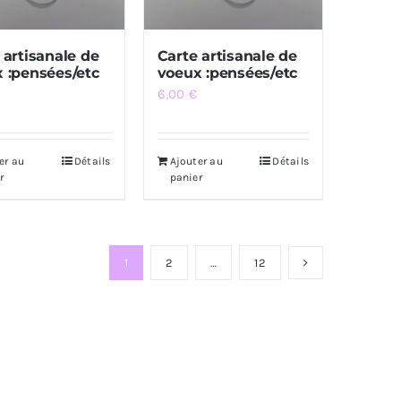
 artisanale de
Carte artisanale de
 :pensées/etc
voeux :pensées/etc
6,00
€
er au
Détails
Ajouter au
Détails
r
panier
1
2
…
12