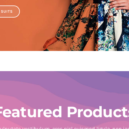
SUITS
Featured Product
ulputate vestibulum, eros nisl euismod ligula, non iac