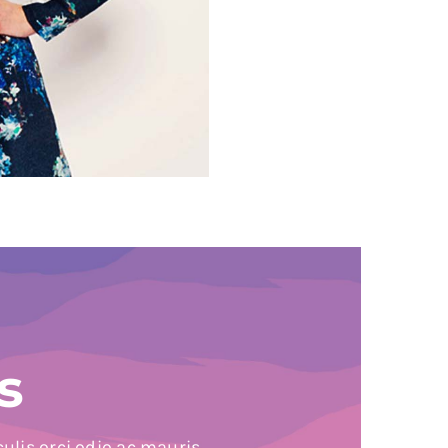
s
ulis orci odio ac mauris.