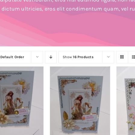
n dictum ultricies, eros elit condimentum quam, vel r
y
Default Order
Show
16 Products