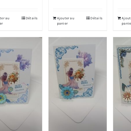
ter au
Détails
Ajouter au
Détails
Ajout
er
panier
panie