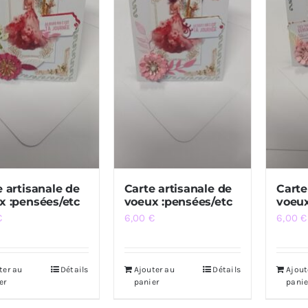
e artisanale de
Carte artisanale de
Carte
x :pensées/etc
voeux :pensées/etc
voeux
€
6,00
€
6,00
€
ter au
Détails
Ajouter au
Détails
Ajout
er
panier
panie