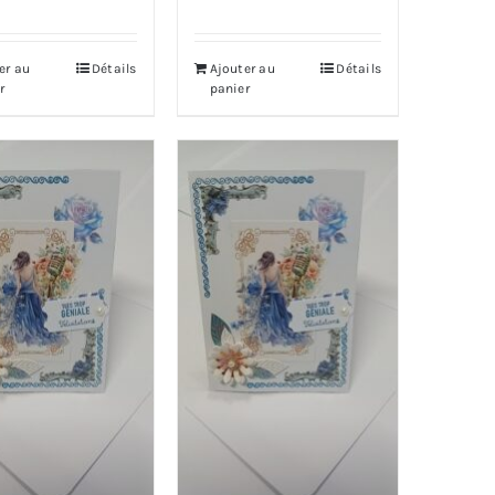
er au
Détails
Ajouter au
Détails
r
panier