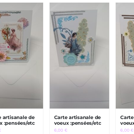
e artisanale de
Carte artisanale de
Carte
x :pensées/etc
voeux :pensées/etc
voeux
€
6,00
€
6,00
€