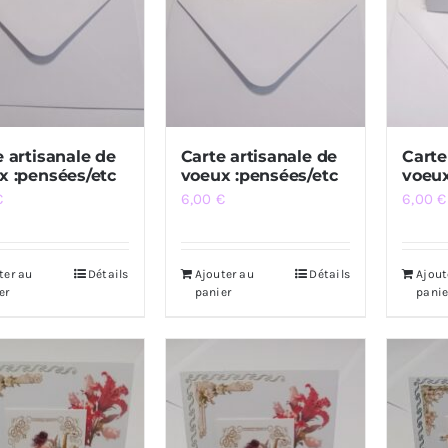
e artisanale de
Carte artisanale de
Carte
x :pensées/etc
voeux :pensées/etc
voeux
€
6,00
€
6,00
€
ter au
Détails
Ajouter au
Détails
Ajout
er
panier
panie