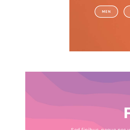
MEN
Sed finibus, neque nec v