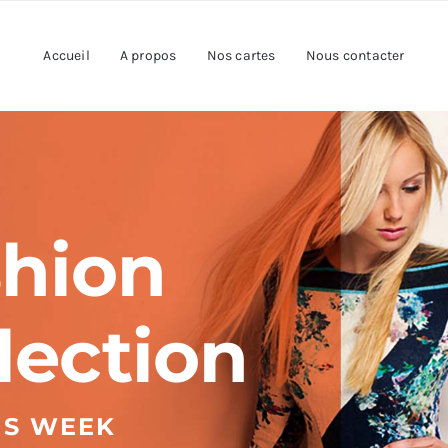
Accueil
A propos
Nos cartes
Nous contacter
shion
lection
IS WEEK