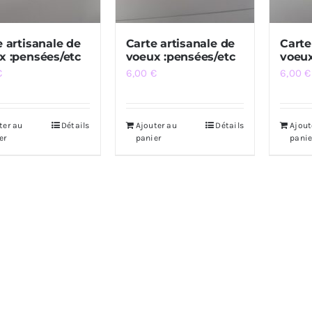
e artisanale de
Carte artisanale de
Carte
x :pensées/etc
voeux :pensées/etc
voeux
€
6,00
€
6,00
€
ter au
Détails
Ajouter au
Détails
Ajout
er
panier
panie