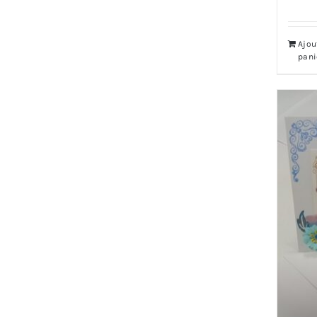
Ajou
pani