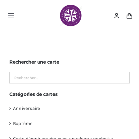
Passer
au
Toggle
contenu
Navigation
Accueil
A propos
Rechercher une carte
Nos cartes
Catégories de cartes
Nous contacter
Anniversaire
Baptême
Carte d'anniversaire avec enveloppe pochette